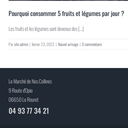
Pourquoi consommer 5 fruits et légumes par jour ?
Les fruits et les légumes sont devenus des [...]
Par
site-admin
|
février 23, 2022
|
Nouvel arrivage
|
0 commentaire
Le Marché de Nos Collines
9 Route d'Opio
06650 Le Rouret
04 93 77 34 21