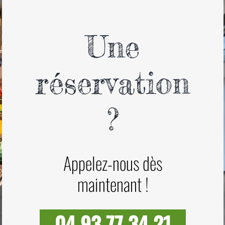
Une
réservation
?
Appelez-nous dès
maintenant !
04 93 77 34 21